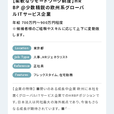
【柔軟なリモートワーク制度】HR
BP @少数精鋭の欧州系グローバ
ルITサービス企業
年給 700万円～900万円程度
※候補者様のご経験やスキルに応じて上下に変動致
します。
Location
東京都
Job Type
人事
HRジェネラリスト
Reference
正社員
Features
フレックスタイム
在宅勤務
【企業の特徴】 ■勢いのある成長中企業 欧州に本社を
置くグローバルITサービス企業でのHRBPポジションで
す。日本法人は同社最大の海外拠点であり、今後もさら
なる成長が期待されています。 ■「…