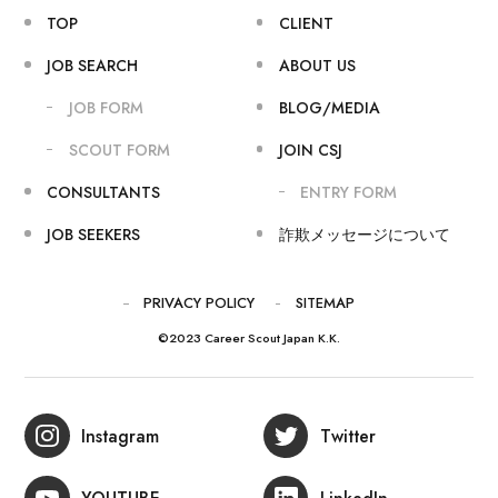
TOP
CLIENT
JOB SEARCH
ABOUT US
JOB FORM
BLOG/MEDIA
SCOUT FORM
JOIN CSJ
CONSULTANTS
ENTRY FORM
JOB SEEKERS
詐欺メッセージについて
PRIVACY POLICY
SITEMAP
©2023 Career Scout Japan K.K.
Instagram
Twitter