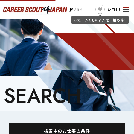
MENU
JP
/
EN
お気に入りした求人を一括応募！
TOP
ABOUT US
JOB SEARCH
JOIN CSJ
CONSULTANTS
BLOG
JOB SEEKERS
SEARCH
詐欺警告
CLIENT
検索中のお仕事の条件