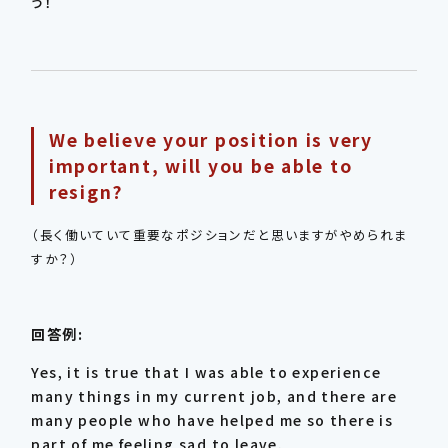
う！
We believe your position is very
important, will you be able to
resign?
（長く働いていて重要なポジションだと思いますがやめられま
すか？）
回答例:
Yes, it is true that I was able to experience
many things in my current job, and there are
many people who have helped me so there is
part of me feeling sad to leave.