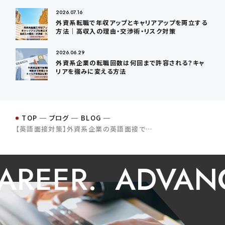
2026.07.16
外資系転職で年収アップとキャリアアップを両立する
方法｜高収入の理由・交渉術・リスク対策
2026.06.29
外資系企業の転職回数は何回まで許容される？キャ
リアを強みに変える方法
TOP
─
ブログ
─
BLOG
─
【英語面接対策】外資系企業の英語面接でよく聞かれる質問と回答例! – Part 1 –
EER.
ADVANCE 