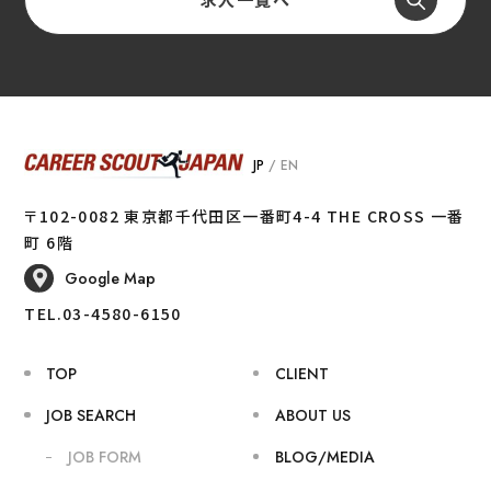
JP
/
EN
〒102-0082 東京都千代田区一番町4-4 THE CROSS 一番
町 6階
Google Map
TEL.03-4580-6150
TOP
CLIENT
JOB SEARCH
ABOUT US
JOB FORM
BLOG/MEDIA