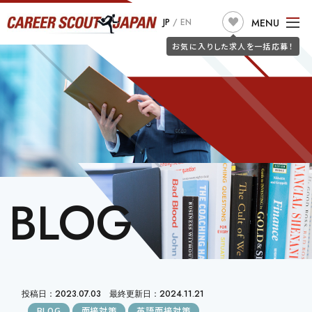
求人検索
MENU
JP
/
EN
JOB SEARCH
お気に入りした求人を一括応募！
TOP
ABOUT US
こだわり条件で探す
フリーワードで探す
JOB SEARCH
職種
JOIN CSJ
CONSULTANTS
BLOG
JOB SEEKERS
BLOG
勤務地
詐欺警告
CLIENT
希望年収
投稿日：2023.07.03 最終更新日：2024.11.21
BLOG
面接対策
英語面接対策