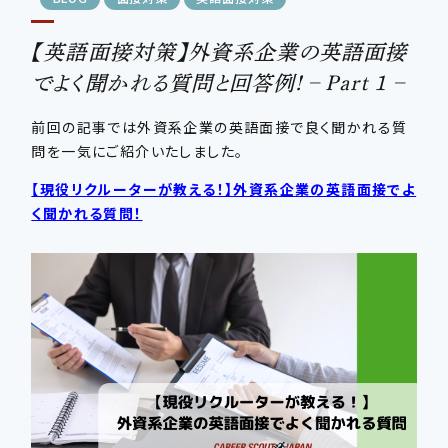
【英語面接対策】外資系企業の英語面接
CONTSCT US
でよく聞かれる質問と回答例! – Part 1 –
この条件で検索する
03-4580-6150
TEL.
前回の記事では外資系企業の英語面接で良く聞かれる質
問を一気にご紹介いたしました。
条件をリセットする
【現役リクルーターが教える！】外資系企業の英語面接でよ
く聞かれる質問！