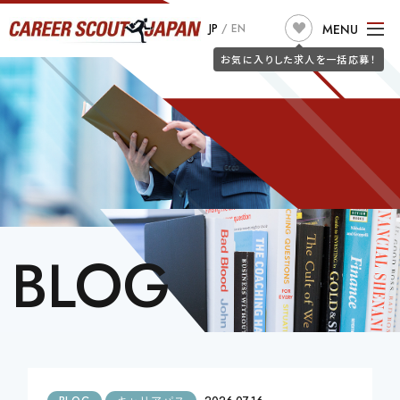
求人検索
MENU
JP
/
EN
JOB SEARCH
お気に入りした求人を一括応募！
TOP
ABOUT US
こだわり条件で探す
フリーワードで探す
JOB SEARCH
職種
JOIN CSJ
CONSULTANTS
BLOG
JOB SEEKERS
BLOG
勤務地
詐欺警告
CLIENT
希望年収