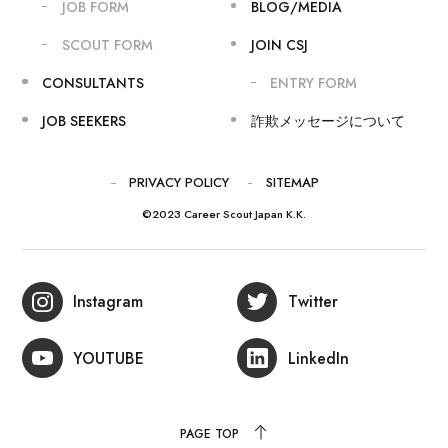
JOB FORM
BLOG/MEDIA
SCOUT FORM
JOIN CSJ
CONSULTANTS
ENTRY FORM
JOB SEEKERS
詐欺メッセージについて
PRIVACY POLICY
SITEMAP
©2023 Career Scout Japan K.K.
Instagram
Twitter
YOUTUBE
LinkedIn
PAGE TOP