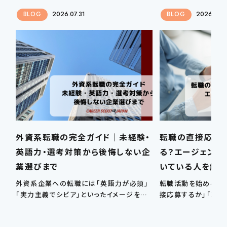
BLOG
2026.07.31
BLOG
2026.07.
外資系転職の完全ガイド｜未経験・
転職の直接応募
英語力・選考対策から後悔しない企
る？エージェント
業選びまで
いている人を解
外資系企業への転職には「英語力が必須」
転職活動を始めると
「実力主義でシビア」といったイメージを持
接応募するか」「転職
つ人が多いですが、…
るか」で迷う方は少