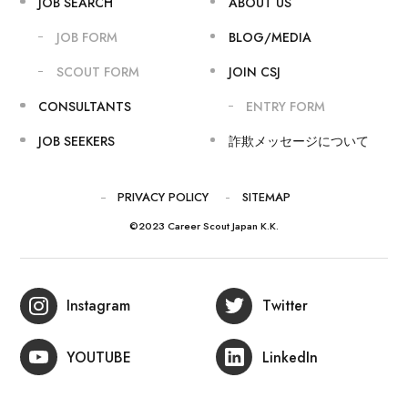
JOB SEARCH
ABOUT US
JOB FORM
BLOG/MEDIA
SCOUT FORM
JOIN CSJ
CONSULTANTS
ENTRY FORM
JOB SEEKERS
詐欺メッセージについて
PRIVACY POLICY
SITEMAP
©2023 Career Scout Japan K.K.
Instagram
Twitter
YOUTUBE
LinkedIn