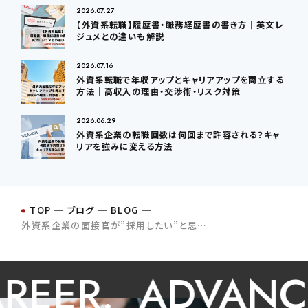
2026.07.27
【外資系転職】履歴書・職務経歴書の書き方｜英文レ
ジュメとの違いも解説
2026.07.16
外資系転職で年収アップとキャリアアップを両立する
方法｜高収入の理由・交渉術・リスク対策
2026.06.29
外資系企業の転職回数は何回まで許容される？キャ
リアを強みに変える方法
TOP
─
ブログ
─
BLOG
─
外資系企業の面接官が”採用したい”と思う実績とは？
ER.
ADVANCE Y