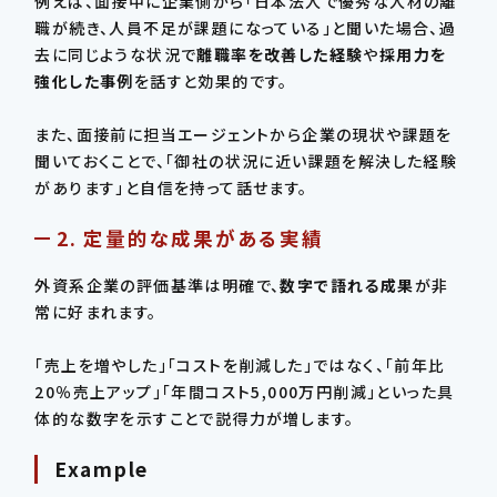
例えば、面接中に企業側から「日本法人で優秀な人材の離
職が続き、人員不足が課題になっている」と聞いた場合、過
去に同じような状況で
離職率を改善した経験
や
採用力を
強化した事例
を話すと効果的です。
また、面接前に担当エージェントから企業の現状や課題を
聞いておくことで、「御社の状況に近い課題を解決した経験
があります」と自信を持って話せます。
2. 定量的な成果がある実績
外資系企業の評価基準は明確で、
数字で語れる成果
が非
常に好まれます。
「売上を増やした」「コストを削減した」ではなく、「前年比
20％売上アップ」「年間コスト5,000万円削減」といった具
体的な数字を示すことで説得力が増します。
Example