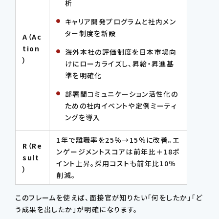
析
キャリア開発プログラムと社内メン
ター制度を新設
A（Ac
tion
海外本社の評価制度を日本市場向
）
けにローカライズし、昇給・昇進基
準を明確化
部署間コミュニケーション活性化の
ための社内イベントや定例ミーティ
ングを導入
1年で離職率を25％→15％に改善。エ
R（Re
ンゲージメントスコアは前年比＋18ポ
sult
イント上昇。採用コストも前年比10％
）
削減。
このフレームを使えば、面接官が知りたい「何をしたか」「ど
う成果を出したか」が明確になります。