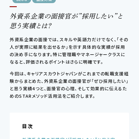
外資系企業の面接官が”採用したい”と
CONTSCT US
思う実績とは？
この条件で検索する
03-4580-6150
TEL.
外資系企業の面接では、スキルや英語力だけでなく、「その
人が実際に結果を出せるか」を示す具体的な実績が採用
条件をリセットする
の決め手になります。特に管理職やマネージャークラスに
なると、評価されるポイントはさらに明確です。
今回は、キャリアスカウトジャパンがこれまでの転職支援経
験からまとめた、外資系企業の面接官が「ぜひ採用したい」
と思う実績4つと、面接官の心理、そして効果的に伝えるた
めのSTARメソッド活用法をご紹介します。
目次