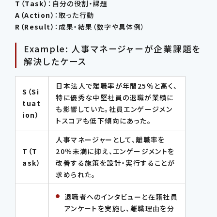
T（Task）
：自分の役割・課題
A（Action）
：取った行動
R（Result）
：成果・結果（数字や具体例）
Example: 人事マネージャーが企業課題を
解決したケース
日本法人で離職率が年間25％と高く、
S（Si
特に優秀な中堅社員の退職が業績に
tuat
も影響していた。社員エンゲージメン
ion）
トスコアも低下傾向にあった。
人事マネージャーとして、離職率を
T（T
20％未満に抑え、エンゲージメントを
ask）
改善する施策を設計・実行することが
求められた。
退職者へのインタビューと在籍社員
アンケートを実施し、離職理由を分