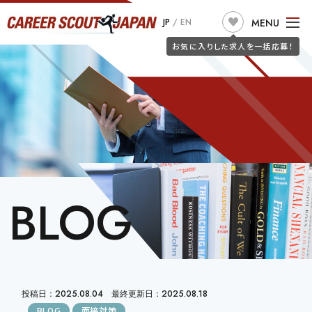
求人検索
MENU
JP
/
EN
JOB SEARCH
お気に入りした求人を一括応募！
TOP
ABOUT US
こだわり条件で探す
フリーワードで探す
JOB SEARCH
職種
JOIN CSJ
CONSULTANTS
BLOG
JOB SEEKERS
BLOG
勤務地
詐欺警告
CLIENT
希望年収
投稿日：2025.08.04 最終更新日：2025.08.18
BLOG
面接対策