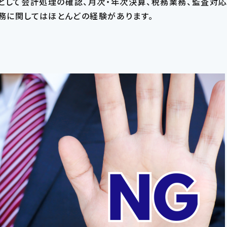
として会計処理の確認、月次・年次決算、税務業務、監査対
ng業務に関してはほとんどの経験があります。
求人検索
JOB SEARCH
で探す
フリ