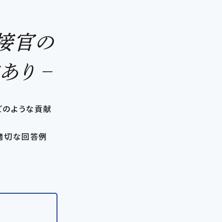
接官の
あり –
どのような貢献
適切な回答例