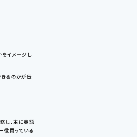
かをイメージし
できるのかが伝
勤務し、主に英語
一役買っている