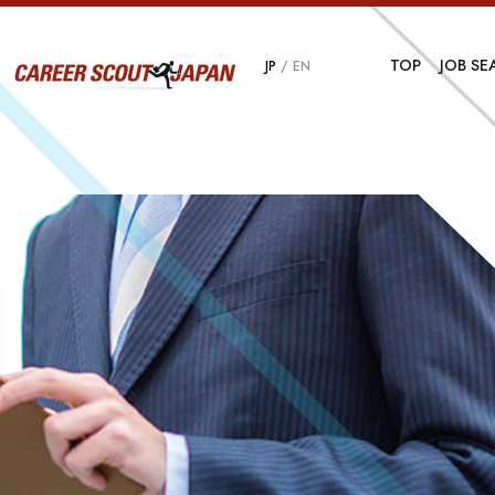
TOP
JOB SE
JP
/
EN