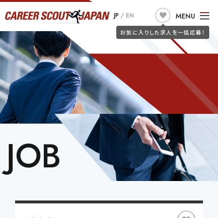
求人検索
MENU
JP
/
EN
JOB SEARCH
お気に入りした求人を一括応募！
TOP
ABOUT US
こだわり条件で探す
フリーワードで探す
JOB SEARCH
職種
JOIN CSJ
CONSULTANTS
BLOG
JOB SEEKERS
JOB
勤務地
詐欺警告
CLIENT
希望年収