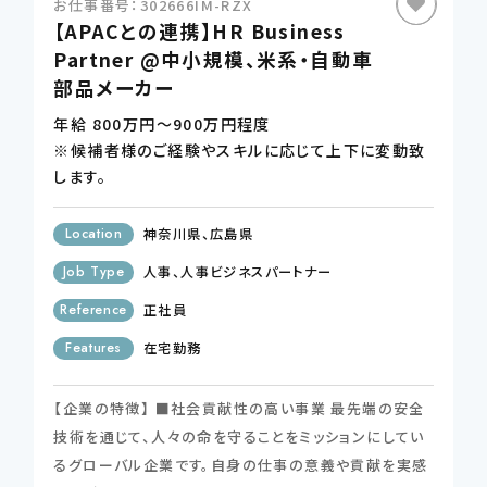
お仕事番号：302666IM-RZX
【APACとの連携】HR Business
Partner @中小規模、米系・自動車
CONTSCT US
部品メーカー
この条件で検索する
03-4580-6150
年給 800万円～900万円程度
TEL.
※候補者様のご経験やスキルに応じて上下に変動致
条件をリセットする
します。
Location
神奈川県
広島県
Job Type
人事
人事ビジネスパートナー
Reference
正社員
Features
在宅勤務
【企業の特徴】 ■社会貢献性の高い事業 最先端の安全
技術を通じて、人々の命を守ることをミッションにしてい
るグローバル企業です。自身の仕事の意義や貢献を実感