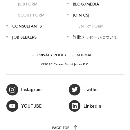
JOB FORM
BLOG/MEDIA
SCOUT FORM
JOIN CSJ
CONSULTANTS
ENTRY FORM
JOB SEEKERS
詐欺メッセージについて
PRIVACY POLICY
SITEMAP
©2023 Career Scout Japan K.K.
Instagram
Twitter
YOUTUBE
LinkedIn
PAGE TOP