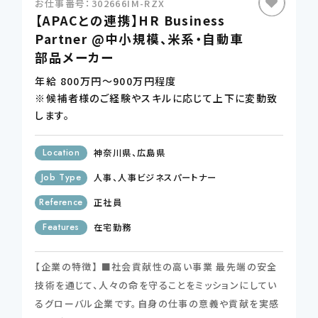
お仕事番号：302666IM-RZX
【APACとの連携】HR Business
Partner @中小規模、米系・自動車
CONTSCT US
部品メーカー
この条件で検索する
03-4580-6150
年給 800万円～900万円程度
TEL.
※候補者様のご経験やスキルに応じて上下に変動致
条件をリセットする
します。
Location
神奈川県
広島県
Job Type
人事
人事ビジネスパートナー
Reference
正社員
Features
在宅勤務
【企業の特徴】 ■社会貢献性の高い事業 最先端の安全
技術を通じて、人々の命を守ることをミッションにしてい
るグローバル企業です。自身の仕事の意義や貢献を実感