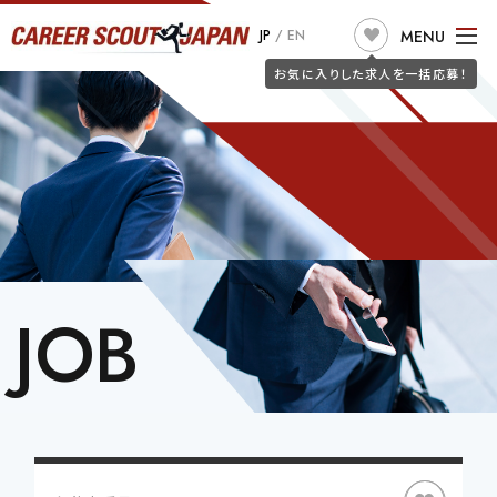
求人検索
MENU
JP
/
EN
JOB SEARCH
お気に入りした求人を一括応募！
TOP
ABOUT US
こだわり条件で探す
フリーワードで探す
JOB SEARCH
職種
JOIN CSJ
CONSULTANTS
BLOG
JOB SEEKERS
JOB
勤務地
詐欺警告
CLIENT
希望年収