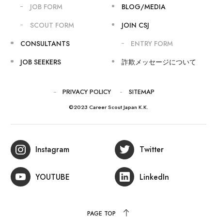
JOB FORM
BLOG/MEDIA
SCOUT FORM
JOIN CSJ
CONSULTANTS
ENTRY FORM
JOB SEEKERS
詐欺メッセージについて
PRIVACY POLICY
SITEMAP
©2023 Career Scout Japan K.K.
Instagram
Twitter
YOUTUBE
LinkedIn
PAGE TOP