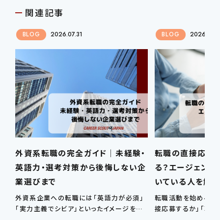
関連記事
BLOG
2026.07.31
BLOG
2026.07.
外資系転職の完全ガイド｜未経験・
転職の直接応募
英語力・選考対策から後悔しない企
る？エージェント
業選びまで
いている人を解
外資系企業への転職には「英語力が必須」
転職活動を始めると
「実力主義でシビア」といったイメージを持
接応募するか」「転職
つ人が多いですが、…
るか」で迷う方は少