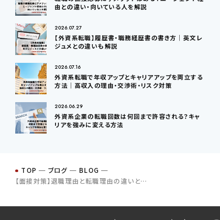
由との違い・向いている人を解説
2026.07.27
【外資系転職】履歴書・職務経歴書の書き方｜英文レ
ジュメとの違いも解説
2026.07.16
外資系転職で年収アップとキャリアアップを両立する
方法｜高収入の理由・交渉術・リスク対策
2026.06.29
外資系企業の転職回数は何回まで許容される？キャ
リアを強みに変える方法
TOP
─
ブログ
─
BLOG
─
【面接対策】退職理由と転職理由の違いとは？面接で評価される答え方