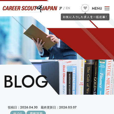
求人検索
MENU
JP
/
EN
JOB SEARCH
お気に入りした求人を一括応募！
TOP
ABOUT US
こだわり条件で探す
フリーワードで探す
JOB SEARCH
職種
JOIN CSJ
CONSULTANTS
BLOG
JOB SEEKERS
BLOG
勤務地
詐欺警告
CLIENT
希望年収
投稿日：2026.04.30 最終更新日：2026.05.07
BLOG
面接対策