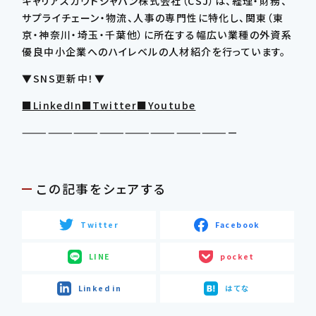
キャリアスカウトジャパン株式会社（CSJ）は、経理・財務、
サプライチェーン・物流、人事の専門性に特化し、関東（東
京・神奈川・埼玉・千葉他）に所在する幅広い業種の外資系
優良中小企業へのハイレベルの人材紹介を行っています。
▼SNS更新中！▼
■LinkedIn
■Twitter
■Youtube
—————————————————————————
この記事をシェアする
Twitter
Facebook
LINE
pocket
Linked in
はてな