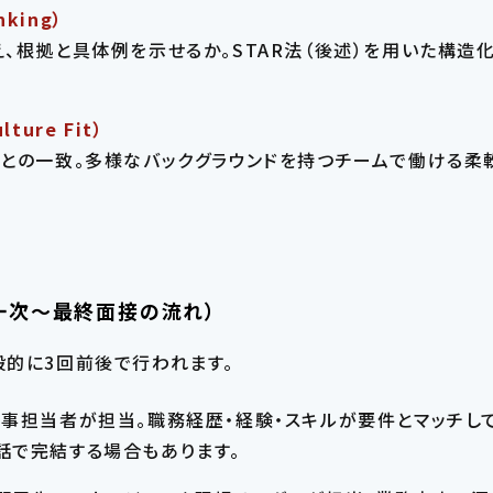
nking）
、根拠と具体例を示せるか。STAR法（後述）を用いた構造
ure Fit）
との一致。多様なバックグラウンドを持つチームで働ける柔
一次〜最終面接の流れ）
般的に3回前後で行われます。
人事担当者が担当。職務経歴・経験・スキルが要件とマッチし
話で完結する場合もあります。