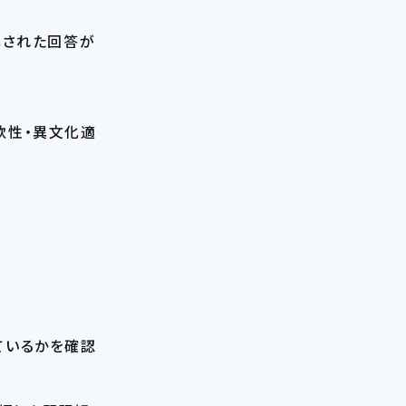
化された回答が
軟性・異文化適
ているかを確認