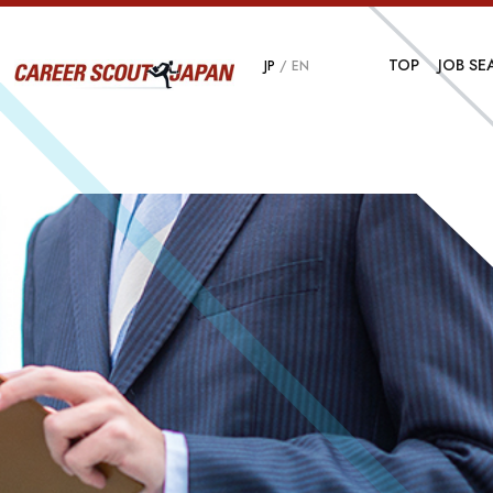
TOP
JOB SE
JP
/
EN