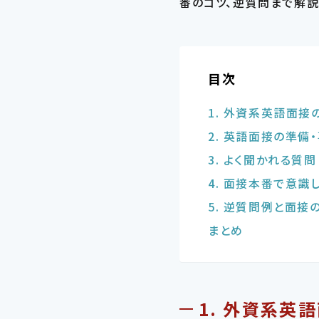
番のコツ、逆質問まで解説
目次
1. 外資系英語面接
2. 英語面接の準備
3. よく聞かれる質
4. 面接本番で意識
5. 逆質問例と面接
まとめ
1. 外資系英