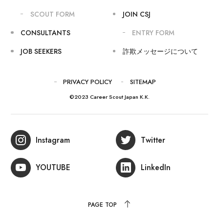
SCOUT FORM
JOIN CSJ
CONSULTANTS
ENTRY FORM
JOB SEEKERS
詐欺メッセージについて
PRIVACY POLICY
SITEMAP
©2023 Career Scout Japan K.K.
Instagram
Twitter
YOUTUBE
LinkedIn
PAGE TOP