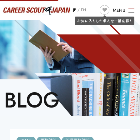
求人検索
MENU
JP
/
EN
JOB SEARCH
お気に入りした求人を一括応募！
TOP
ABOUT US
こだわり条件で探す
フリーワードで探す
JOB SEARCH
職種
JOIN CSJ
CONSULTANTS
BLOG
JOB SEEKERS
BLOG
勤務地
詐欺警告
CLIENT
希望年収