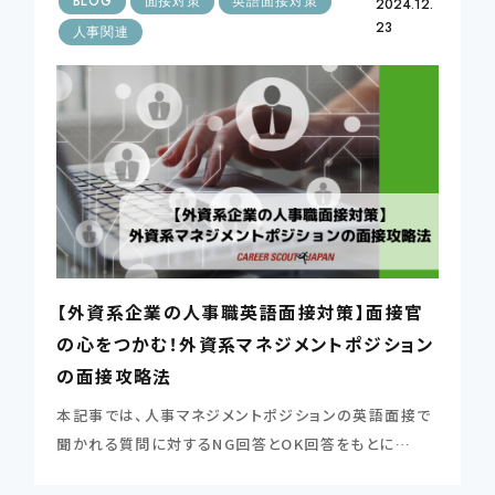
BLOG
面接対策
英語面接対策
2024.12.
23
人事関連
CONTSCT US
この条件で検索する
03-4580-6150
TEL.
条件をリセットする
【外資系企業の人事職英語面接対策】面接官
の心をつかむ！外資系マネジメントポジション
の面接攻略法
本記事では、人事マネジメントポジションの英語面接で
聞かれる質問に対するNG回答とOK回答をもとに…