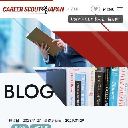
求人検索
MENU
JP
/
EN
JOB SEARCH
お気に入りした求人を一括応募！
TOP
ABOUT US
こだわり条件で探す
フリーワードで探す
JOB SEARCH
職種
JOIN CSJ
CONSULTANTS
BLOG
JOB SEEKERS
BLOG
勤務地
詐欺警告
CLIENT
希望年収
投稿日：2023.11.27 最終更新日：2025.01.29
BLOG
面接対策