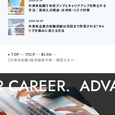
2026.07.16
外資系転職で年収アップとキャリアアップを両立する
方法｜高収入の理由・交渉術・リスク対策
2026.06.29
外資系企業の転職回数は何回まで許容される？キャ
リアを強みに変える方法
TOP
─
ブログ
─
BLOG
─
【外資系転職】最終面接対策｜確認するべきこと＆頻出質問8選
AREER.
ADVAN