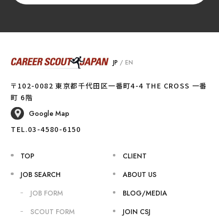
JP
/
EN
〒102-0082 東京都千代田区一番町4-4 THE CROSS 一番
町 6階
Google Map
TEL.03-4580-6150
TOP
CLIENT
JOB SEARCH
ABOUT US
JOB FORM
BLOG/MEDIA
SCOUT FORM
JOIN CSJ