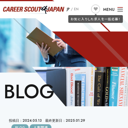
求人検索
MENU
JP
/
EN
JOB SEARCH
お気に入りした求人を一括応募！
TOP
ABOUT US
こだわり条件で探す
フリーワードで探す
JOB SEARCH
職種
JOIN CSJ
CONSULTANTS
BLOG
JOB SEEKERS
BLOG
勤務地
詐欺警告
CLIENT
希望年収
投稿日：2024.05.13 最終更新日：2025.01.29
BLOG
人事関連