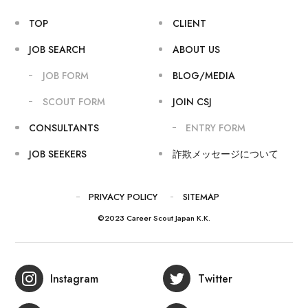
TOP
CLIENT
JOB SEARCH
ABOUT US
JOB FORM
BLOG/MEDIA
SCOUT FORM
JOIN CSJ
CONSULTANTS
ENTRY FORM
JOB SEEKERS
詐欺メッセージについて
PRIVACY POLICY
SITEMAP
©2023 Career Scout Japan K.K.
Instagram
Twitter