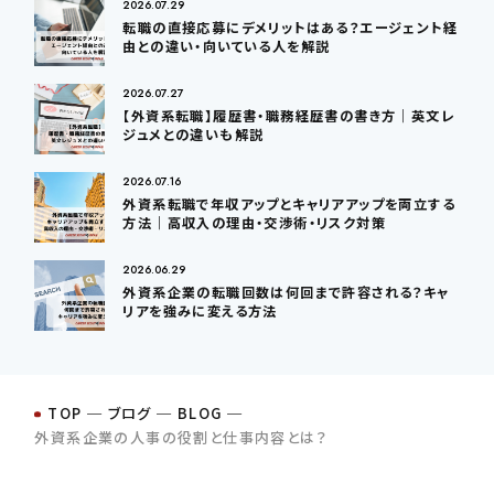
2026.07.29
転職の直接応募にデメリットはある？エージェント経
由との違い・向いている人を解説
2026.07.27
【外資系転職】履歴書・職務経歴書の書き方｜英文レ
ジュメとの違いも解説
2026.07.16
外資系転職で年収アップとキャリアアップを両立する
方法｜高収入の理由・交渉術・リスク対策
2026.06.29
外資系企業の転職回数は何回まで許容される？キャ
リアを強みに変える方法
TOP
─
ブログ
─
BLOG
─
外資系企業の人事の役割と仕事内容とは？